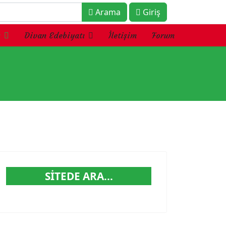
Arama
Giriş
ı
Divan Edebiyatı
İletişim
Forum
SITEDE ARA...