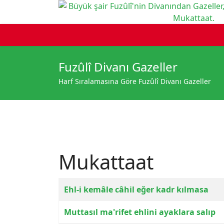
Fuzûlî Divanı Gazeller
Harf Sıralamasına Göre Fuzûlî Divanı Gazeller
Mukattaat
Makaleler
Başlık
Ehl-i kemâle câhil eğer kadr kılmasa
Muttasıl ma'rifet ehlini ayaklara salıp