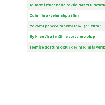
Müdde'î eyler bana taklîd nazm ü nesrd
Zulm ile akçeler alıp zâlim
Yakamı pençe-i tahvif-i reh-i şer' tutar
Ey ki endîşe-i mâl ile serâsime olup
Hemîşe dostum oldur derim ki mâl veri