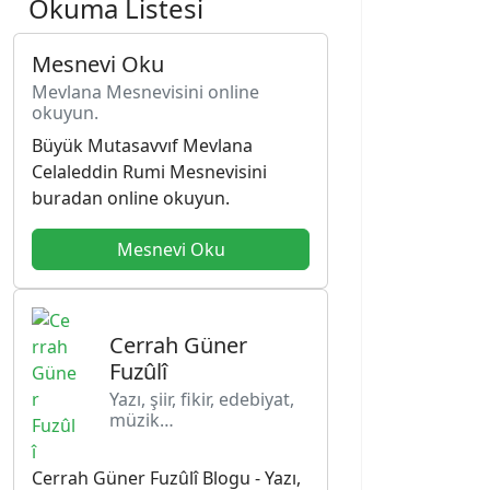
Okuma Listesi
Mesnevi Oku
Mevlana Mesnevisini online
okuyun.
Büyük Mutasavvıf Mevlana
Celaleddin Rumi Mesnevisini
buradan online okuyun.
Mesnevi Oku
Cerrah Güner
Fuzûlî
Yazı, şiir, fikir, edebiyat,
müzik…
Cerrah Güner Fuzûlî Blogu - Yazı,