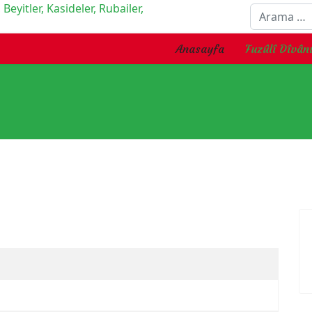
Arama
Anasayfa
Fuzûlî Dîvân