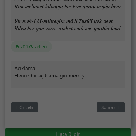
Kim melamet kılmaya her kim görüp uryân beni
Bir meh-i bî-mihreyim mâ’il Fuzûlî yok aceb
Kılsa her yan zerre-nisbet çerh ser-gerdân beni
Fuzûlî Gazelleri
Açıklama:
Henüz bir açıklama girilmemiş.
Önceki makale: Fâriğ etti mihrin özge meh-likâlardan beni
Sonraki makale: 
Önceki
Sonraki
Hata Bildir