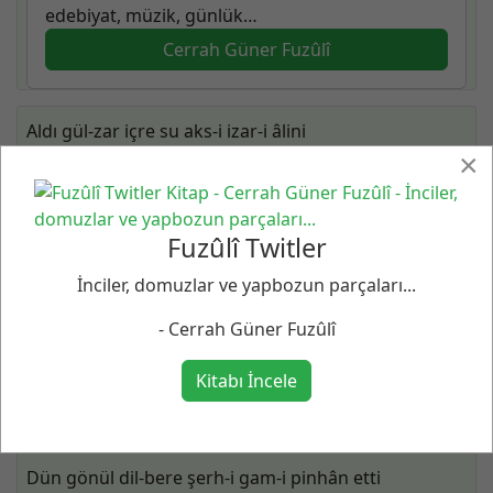
edebiyat, müzik, günlük…
Cerrah Güner Fuzûlî
Aldı gül-zar içre su aks-i izar-i âlini
×
Âyine sever candan ruhsâre-i cânânı
Beni candan usandırdı cefâdan yâr usanmaz mı
Fuzûlî Twitler
Bıraktı hâke hüsnün âf-tâb-i âlem-ârâyı
İnciler, domuzlar ve yapbozun parçaları...
Cânımın cism ile zevk-i ittisâli kalmadı
- Cerrah Güner Fuzûlî
Çihre-i zerdimde gör hem-dem sirişk-i âlimi
Kitabı İncele
Dil gâretine tâze hatın çekti leşkeri
Dün gönül dil-bere şerh-i gam-i pinhân etti