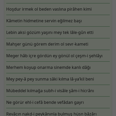
Hoşdur irmek ol beden vaslına pirâhen kimi
Kâmetin hidmetine servin eğilmez başı
Lebin aksi gözüm yaşını mey tek lâle-gûn etti
Mahşer günü görem derim ol sevr-kameti
Meger hâb içre gördün ey gönül ol çeşm-i şehlâyı
Merhem koyup onarma sinemde kanlı dâğı
Mey pey-â pey sunma sâki kılma lâ-ya’kil beni
Mübeddel kılmağa subh-i visâle şâm-i hicrânı
Ne görür ehl-i cefâ bende vefâdan gayrı
Revâcın nakd-i peykânınla bulmuş hüsn bâzârı