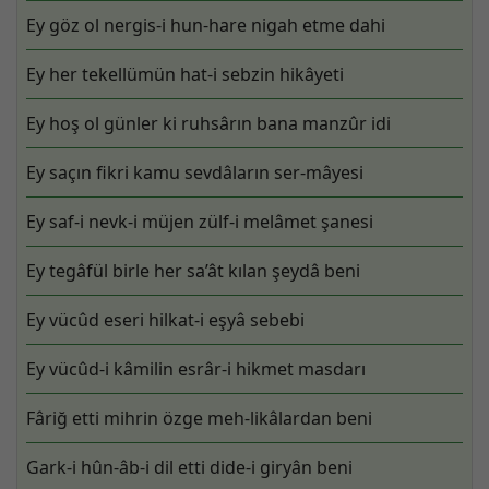
Ey göz ol nergis-i hun-hare nigah etme dahi
Ey her tekellümün hat-i sebzin hikâyeti
Ey hoş ol günler ki ruhsârın bana manzûr idi
Ey saçın fikri kamu sevdâların ser-mâyesi
Ey saf-i nevk-i müjen zülf-i melâmet şanesi
Ey tegâfül birle her sa’ât kılan şeydâ beni
Ey vücûd eseri hilkat-i eşyâ sebebi
Ey vücûd-i kâmilin esrâr-i hikmet masdarı
Fâriğ etti mihrin özge meh-likâlardan beni
Gark-i hûn-âb-i dil etti dide-i giryân beni