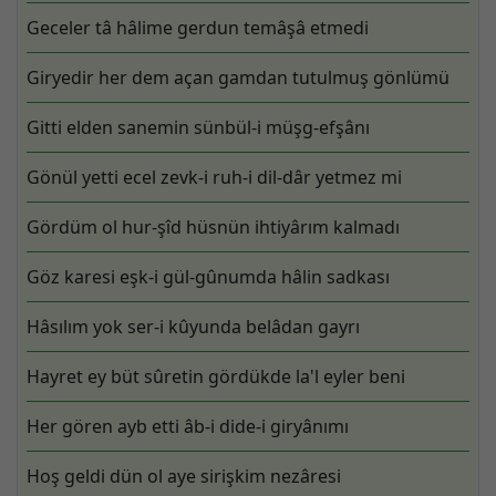
Geceler tâ hâlime gerdun temâşâ etmedi
Giryedir her dem açan gamdan tutulmuş gönlümü
Gitti elden sanemin sünbül-i müşg-efşânı
Gönül yetti ecel zevk-i ruh-i dil-dâr yetmez mi
Gördüm ol hur-şîd hüsnün ihtiyârım kalmadı
Göz karesi eşk-i gül-gûnumda hâlin sadkası
Hâsılım yok ser-i kûyunda belâdan gayrı
Hayret ey büt sûretin gördükde la'l eyler beni
Her gören ayb etti âb-i dide-i giryânımı
Hoş geldi dün ol aye sirişkim nezâresi