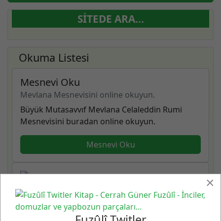
SITEDE ARA...
Okuma Listesi
Mesnevi Oku
Mevlana Mesnevisini online okuyun.
Büyük Mutasavvıf Mevlana Celaleddin Rumi
Mesnevisini buradan online okuyun.
Mesnevi Oku
Cerrah Güner Fuzûlî
×
Yazı, şiir, fikir, edebiyat, müzik…
Cerrah Güner Fuzûlî Blogu - Yazı, şiir, fikir, sanat,
Fuzûlî Twitler