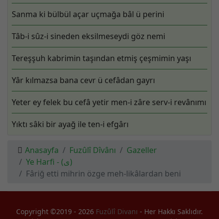
Sanma ki bülbül açar uçmağa bâl ü perini
Tâb-i sûz-i sineden eksilmeseydi göz nemi
Tereşşuh kabrimin taşından etmiş çeşmimin yaşı
Yâr kılmazsa bana cevr ü cefâdan gayrı
Yeter ey felek bu cefâ yetir men-i zâre serv-i revânımı
Yıktı sâki bir ayağ ile ten-i efgârı
Anasayfa
Fuzûlî Dîvânı
Gazeller
Ye Harfi - (ى)
Fâriğ etti mihrin özge meh-likâlardan beni
Copyright ©2019 - 2026
Fuzûlî Divanı
- Her Hakkı Saklıdır.