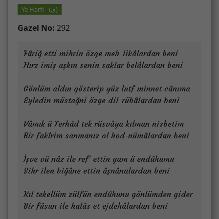
Ye Harfi - (ى)
Gazel No:
292
Fâriğ etti mihrin özge meh-likâlardan beni
Hırz imiş aşkın senin saklar belâlardan beni
Gönlüm aldın gösterip yüz lutf minnet cânıma
Eyledin müstağni özge dil-rübâlardan beni
Vâmık ü Ferhâd tek rüsvâya kılman nisbetim
Bir fakîrim sanmanız ol hod-nümâlardan beni
İşve vü nâz ile ref’ ettin gam ü endûhumu
Sihr ilen biğâne ettin âşnânalardan beni
Kıl tekellüm zülfün endûhunu gönlümden gider
Bir fûsun ile halâs et ejdehâlardan beni