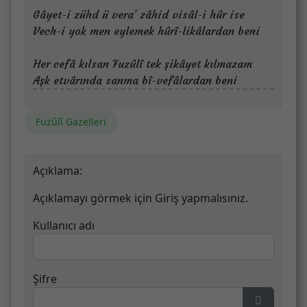
Gâyet-i zühd ü vera’ zâhid visâl-i hûr ise
Vech-i yok men eylemek hûrî-likâlardan beni
Her cefâ kılsan Fuzûlî tek şikâyet kılmazam
Aşk etvârında sanma bî-vefâlardan beni
Fuzûlî Gazelleri
Açıklama:
Açıklamayı görmek için Giriş yapmalısınız.
Kullanıcı adı
Şifre