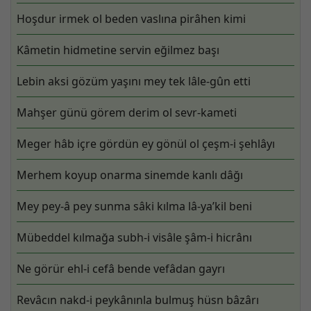
Hoşdur irmek ol beden vaslına pirâhen kimi
Kâmetin hidmetine servin eğilmez başı
Lebin aksi gözüm yaşını mey tek lâle-gûn etti
Mahşer günü görem derim ol sevr-kameti
Meger hâb içre gördün ey gönül ol çeşm-i şehlâyı
Merhem koyup onarma sinemde kanlı dâğı
Mey pey-â pey sunma sâki kılma lâ-ya’kil beni
Mübeddel kılmağa subh-i visâle şâm-i hicrânı
Ne görür ehl-i cefâ bende vefâdan gayrı
Revâcın nakd-i peykânınla bulmuş hüsn bâzârı