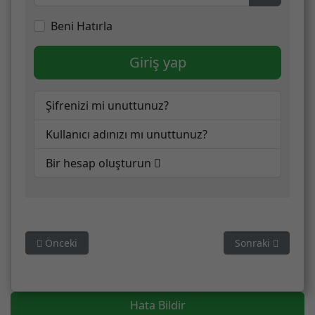
Şifreyi G
Beni Hatırla
Giriş yap
Şifrenizi mi unuttunuz?
Kullanıcı adınızı mı unuttunuz?
Bir hesap oluşturun
Önceki makale: Ey vücûd-i kâmilin esrâr-i hikmet masdarı
Sonraki makale: G
Önceki
Sonraki
Hata Bildir