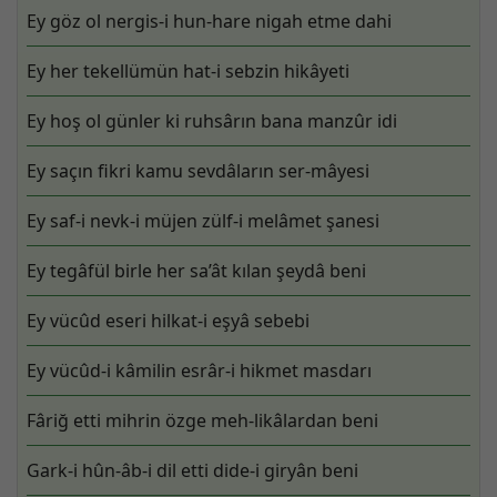
Ey göz ol nergis-i hun-hare nigah etme dahi
Ey her tekellümün hat-i sebzin hikâyeti
Ey hoş ol günler ki ruhsârın bana manzûr idi
Ey saçın fikri kamu sevdâların ser-mâyesi
Ey saf-i nevk-i müjen zülf-i melâmet şanesi
Ey tegâfül birle her sa’ât kılan şeydâ beni
Ey vücûd eseri hilkat-i eşyâ sebebi
Ey vücûd-i kâmilin esrâr-i hikmet masdarı
Fâriğ etti mihrin özge meh-likâlardan beni
Gark-i hûn-âb-i dil etti dide-i giryân beni