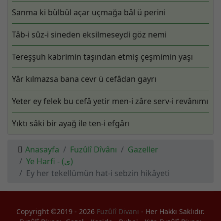
Sanma ki bülbül açar uçmağa bâl ü perini
Tâb-i sûz-i sineden eksilmeseydi göz nemi
Tereşşuh kabrimin taşından etmiş çeşmimin yaşı
Yâr kılmazsa bana cevr ü cefâdan gayrı
Yeter ey felek bu cefâ yetir men-i zâre serv-i revânımı
Yıktı sâki bir ayağ ile ten-i efgârı
Anasayfa
Fuzûlî Dîvânı
Gazeller
Ye Harfi - (ى)
Ey her tekellümün hat-i sebzin hikâyeti
Copyright ©2019 - 2026
Fuzûlî Divanı
- Her Hakkı Saklıdır.