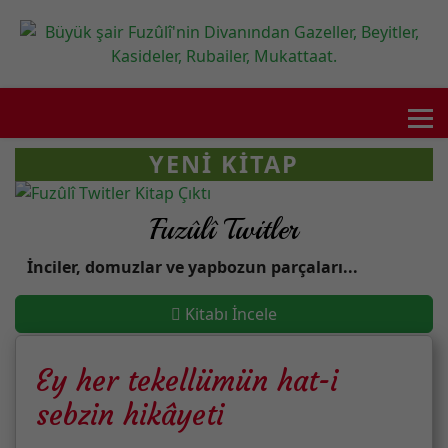
YENI KITAP
Fuzûlî Twitler
İnciler, domuzlar ve yapbozun parçaları...
Kitabı İncele
Ey her tekellümün hat-i
sebzin hikâyeti