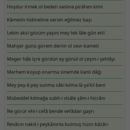
Hoşdur irmek ol beden vaslına pirâhen kimi
Kâmetin hidmetine servin eğilmez başı
Lebin aksi gözüm yaşını mey tek lâle-gûn etti
Mahşer günü görem derim ol sevr-kameti
Meger hâb içre gördün ey gönül ol çeşm-i şehlâyı
Merhem koyup onarma sinemde kanlı dâğı
Mey pey-â pey sunma sâki kılma lâ-ya’kil beni
Mübeddel kılmağa subh-i visâle şâm-i hicrânı
Ne görür ehl-i cefâ bende vefâdan gayrı
Revâcın nakd-i peykânınla bulmuş hüsn bâzârı