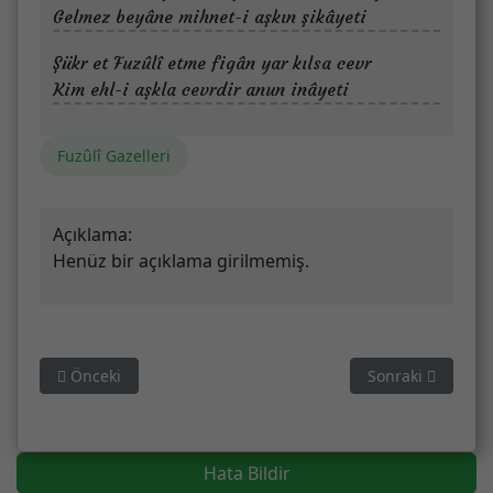
Gelmez beyâne mihnet-i aşkın şikâyeti
Şükr et Fuzûlî etme figân yar kılsa cevr
Kim ehl-i aşkla cevrdir anun inâyeti
Fuzûlî Gazelleri
Açıklama:
Henüz bir açıklama girilmemiş.
Önceki makale: Ey göz ol nergis-i hun-hare nigah etme dah
Sonraki makale: 
Önceki
Sonraki
Hata Bildir