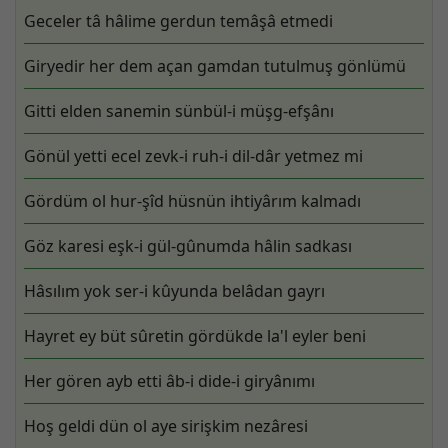
Geceler tâ hâlime gerdun temâşâ etmedi
Giryedir her dem açan gamdan tutulmuş gönlümü
Gitti elden sanemin sünbül-i müşg-efşânı
Gönül yetti ecel zevk-i ruh-i dil-dâr yetmez mi
Gördüm ol hur-şîd hüsnün ihtiyârım kalmadı
Göz karesi eşk-i gül-gûnumda hâlin sadkası
Hâsılım yok ser-i kûyunda belâdan gayrı
Hayret ey büt sûretin gördükde la'l eyler beni
Her gören ayb etti âb-i dide-i giryânımı
Hoş geldi dün ol aye sirişkim nezâresi