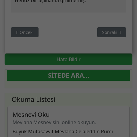
Henüz bir açıklama girilmemiş.
Önceki makale: Aldı gül-zar içre su aks-i izar-i âlini
Sonraki makale:
Önceki
Sonraki
Hata Bildir
SITEDE ARA...
Okuma Listesi
Mesnevi Oku
Mevlana Mesnevisini online okuyun.
Büyük Mutasavvıf Mevlana Celaleddin Rumi