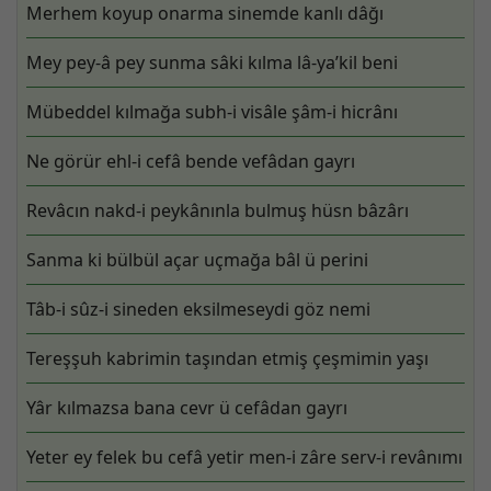
Merhem koyup onarma sinemde kanlı dâğı
Mey pey-â pey sunma sâki kılma lâ-ya’kil beni
Mübeddel kılmağa subh-i visâle şâm-i hicrânı
Ne görür ehl-i cefâ bende vefâdan gayrı
Revâcın nakd-i peykânınla bulmuş hüsn bâzârı
Sanma ki bülbül açar uçmağa bâl ü perini
Tâb-i sûz-i sineden eksilmeseydi göz nemi
Tereşşuh kabrimin taşından etmiş çeşmimin yaşı
Yâr kılmazsa bana cevr ü cefâdan gayrı
Yeter ey felek bu cefâ yetir men-i zâre serv-i revânımı