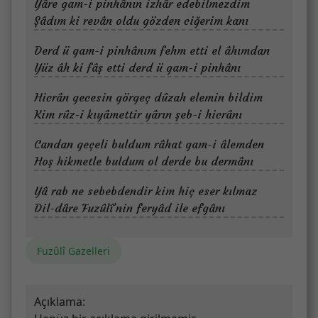
Yâre gam-i pinhânın izhâr edebilmezdim
Şâdım ki revân oldu gözden ciğerim kanı
Derd ü gam-i pinhânım fehm etti el âhımdan
Yüz âh ki fâş etti derd ü gam-i pinhânı
Hicrân gecesin görgeç dûzah elemin bildim
Kim rûz-i kıyâmettir yârın şeb-i hicrânı
Candan geçeli buldum râhat gam-i âlemden
Hoş hikmetle buldum ol derde bu dermânı
Yâ rab ne sebebdendir kim hiç eser kılmaz
Dil-dâre Fuzûlî’nin feryâd ile efgânı
Fuzûlî Gazelleri
Açıklama: