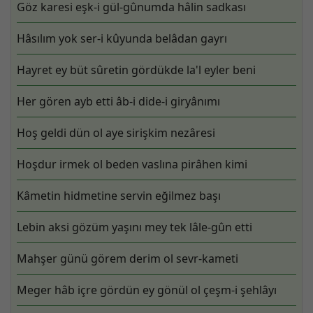
Göz karesi eşk-i gül-gûnumda hâlin sadkası
Hâsılım yok ser-i kûyunda belâdan gayrı
Hayret ey büt sûretin gördükde la'l eyler beni
Her gören ayb etti âb-i dide-i giryânımı
Hoş geldi dün ol aye sirişkim nezâresi
Hoşdur irmek ol beden vaslına pirâhen kimi
Kâmetin hidmetine servin eğilmez başı
Lebin aksi gözüm yaşını mey tek lâle-gûn etti
Mahşer günü görem derim ol sevr-kameti
Meger hâb içre gördün ey gönül ol çeşm-i şehlâyı