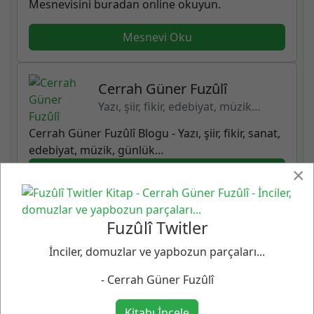
Mesnevisini buradan online okuyun.
Mesnevi Oku
Cerrah Güner Fuzûlî
Yazı, şiir, fikir, edebiyat, müzik…
Cerrah Güner Fuzûlî Blogu - Yazı, şiir, fikir, sanat,
edebiyat, müzik, günlük…
Cerrah Güner Fuzûlî
×
Aldı gül-zar içre su aks-i izar-i âlini
Fuzûlî Twitler
İnciler, domuzlar ve yapbozun parçaları...
Âyine sever candan ruhsâre-i cânânı
- Cerrah Güner Fuzûlî
Beni candan usandırdı cefâdan yâr usanmaz mı
Kitabı İncele