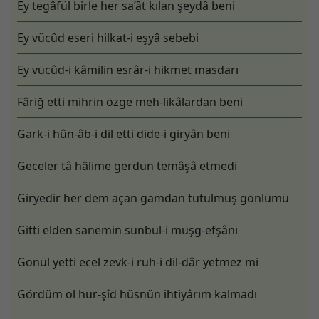
Ey tegâfül birle her sa’ât kılan şeydâ beni
Ey vücûd eseri hilkat-i eşyâ sebebi
Ey vücûd-i kâmilin esrâr-i hikmet masdarı
Fâriğ etti mihrin özge meh-likâlardan beni
Gark-i hûn-âb-i dil etti dide-i giryân beni
Geceler tâ hâlime gerdun temâşâ etmedi
Giryedir her dem açan gamdan tutulmuş gönlümü
Gitti elden sanemin sünbül-i müşg-efşânı
Gönül yetti ecel zevk-i ruh-i dil-dâr yetmez mi
Gördüm ol hur-şîd hüsnün ihtiyârım kalmadı