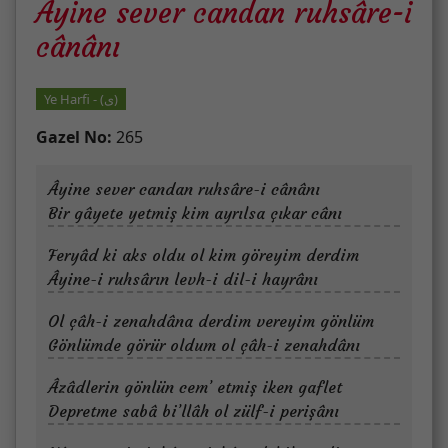
Âyine sever candan ruhsâre-i
cânânı
Ye Harfi - (ى)
Gazel No:
265
Âyine sever candan ruhsâre-i cânânı
Bir gâyete yetmiş kim ayrılsa çıkar cânı
Feryâd ki aks oldu ol kim göreyim derdim
Âyine-i ruhsârın levh-i dil-i hayrânı
Ol çâh-i zenahdâna derdim vereyim gönlüm
Gönlümde görür oldum ol çâh-i zenahdânı
Âzâdlerin gönlün cem’ etmiş iken gaflet
Depretme sabâ bi’llâh ol zülf-i perişânı