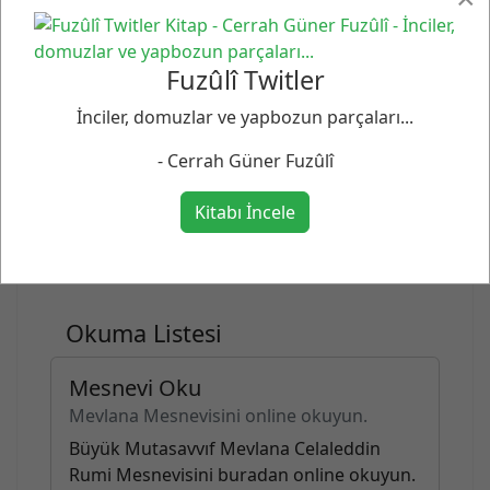
Fuzûlî Twitler
İnciler, domuzlar ve yapbozun parçaları...
SITEDE ARA...
- Cerrah Güner Fuzûlî
Kitabı İncele
Okuma Listesi
Mesnevi Oku
Mevlana Mesnevisini online okuyun.
Büyük Mutasavvıf Mevlana Celaleddin
Rumi Mesnevisini buradan online okuyun.