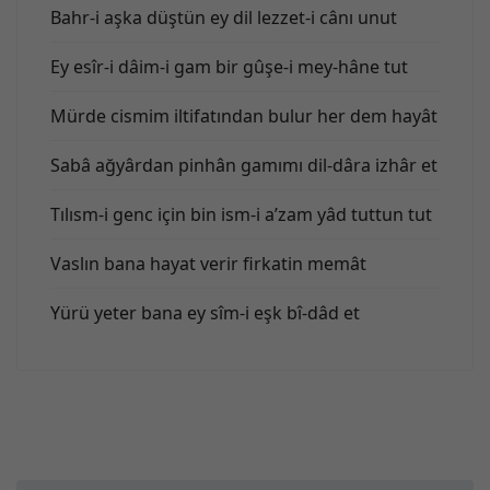
Bahr-i aşka düştün ey dil lezzet-i cânı unut
Ey esîr-i dâim-i gam bir gûşe-i mey-hâne tut
Mürde cismim iltifatından bulur her dem hayât
Sabâ ağyârdan pinhân gamımı dil-dâra izhâr et
Tılısm-i genc için bin ism-i a’zam yâd tuttun tut
Vaslın bana hayat verir firkatin memât
Yürü yeter bana ey sîm-i eşk bî-dâd et