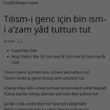
Tılısm-i genc için bin ism-
i a’zam yâd tuttun tut
Te Harfi - (ت)
Gazel No:
044
Aruz Vezni:
Me fâ î lün me fâ î lün me fâ î lün me fâ
î lün
Tılısm-i genc için bin ism-i a’zam yâd tuttun tut
Tılısmı sındırıp genci bulup ismi unuttun tut
Döküp mey câm-i mey tutmak temennâsın çıkar baştan
Yüküş kanlar töküp âlemde çok hûn-âbe yuttun tut
Şarâb-i nâb zevkinden ne hâsıl çün değil bâki
Nihâl-i ömre bin kez su verip âhir kuruttun tut