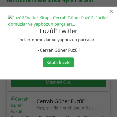
Hat-i ruhsârın eder lûtfda reyhân ile bahs
×
SITEDE ARA...
Fuzûlî Twitler
Okuma Listesi
İnciler, domuzlar ve yapbozun parçaları...
Mesnevi Oku
- Cerrah Güner Fuzûlî
Mevlana Mesnevisini online okuyun.
Kitabı İncele
Büyük Mutasavvıf Mevlana Celaleddin Rumi
Mesnevisini buradan online okuyun.
Mesnevi Oku
Cerrah Güner Fuzûlî
Yazı, şiir, fikir, edebiyat, müzik…