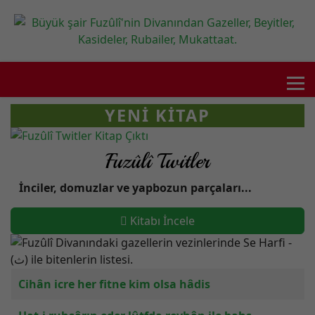
YENI KITAP
Fuzûlî Twitler
İnciler, domuzlar ve yapbozun parçaları...
Kitabı İncele
Makaleler
Başlık
Cihân icre her fitne kim olsa hâdis