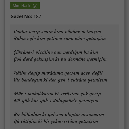
Mim Harfi - (م)
Gazel No:
187
Canlar verip senin kimi cânâne yetmişim
Rahm eyle kim yetince sana câne yetmişim
Şükrâne-i visâline can verdiğim bu kim
Çok derd çekmişim ki bu dermâne yetmişim
Hâlim deyip murâdıma yetsem aceb değil
Bir bendeyim ki der-geh-i sultâne yetmişim
Mûr-i muhakkarım ki serâsime çok gezip
Nâ-gâh bâr-gâh-i Sülaymân’e yetmişim
Bir bülbülüm ki gül-şen oluptur neşîmenim
Yâ tûtiyim ki bir şeker-istâne yetmişim