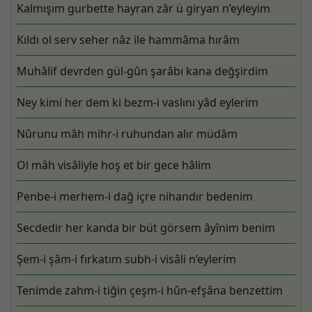
Kalmışım gurbette hayran zâr ü giryan n’eyleyim
Kıldı ol serv seher nâz ile hammâma hırâm
Muhâlif devrden gül-gûn şarâbı kana değşirdim
Ney kimi her dem ki bezm-i vaslını yâd eylerim
Nûrunu mâh mihr-i ruhundan alır müdâm
Ol mâh visâliyle hoş et bir gece hâlim
Penbe-i merhem-i dağ içre nihandır bedenim
Secdedir her kanda bir büt görsem âyînim benim
Şem-i şâm-i fırkatım subh-i visâli n’eylerim
Tenimde zahm-i tiğin çeşm-i hûn-efşâna benzettim