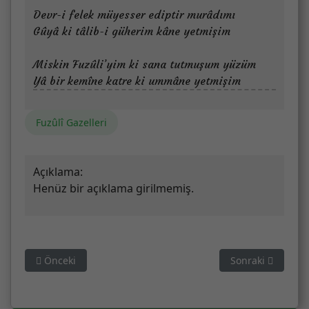
Devr-i felek müyesser ediptir murâdımı
Gûyâ ki tâlib-i güherim kâne yetmişim
Miskin Fuzûli’yim ki sana tutmuşum yüzüm
Yâ bir kemîne katre ki ummâne yetmişim
Fuzûlî Gazelleri
Açıklama:
Henüz bir açıklama girilmemiş.
Önceki makale: Bir kul oğlunu gönül mülküne sultân ettim
Sonraki makale: 
Önceki
Sonraki