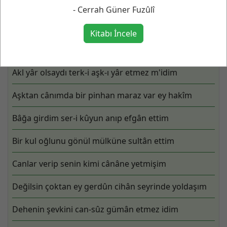
Cerrah Güner Fuzûlî Blogu - Yazı, şiir, fikir, sanat,
- Cerrah Güner Fuzûlî
edebiyat, müzik, günlük…
Kitabı İncele
Cerrah Güner Fuzûlî
Akl yâr olsaydı terk-i aşk-ı yâr etmez m'idim
Aşktan cânımda bir pinhan maraz var ey hakîm
Bâğa girdim ser-i kûyun anıp efgân ettim
Bir kul oğlunu gönül mülküne sultân ettim
Canlar verip senin kimi cânâne yetmişim
Değilsin çoktan ey gerdûn cihân seyrinde yoldaşım
Dehenin şevkini can-sûz gümân etmez idim