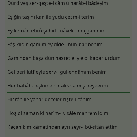
Dürd veş ser-geşte-i câm ü harâb-i bâdeyim
Eşiğin taşını kan ile yudu çeşm-i terim
Ey kemân-ebrû şehid-i nâvek-i müjgânınım
Fâş kıldın gamım ey dîde-i hun-bâr benim
Gamından başa dün hasret eliyle ol kadar urdum
Gel beri lutf eyle serv-i gül-endâmım benim
Her habâb-i eşkime bir aks salmış peykerim
Hicrân ile yanar geceler rişte-i cânım
Hoş ol zaman ki harîm-i visâle mahrem idim
Kaçan kim kâmetinden ayrı seyr-i bû-sitân ettim